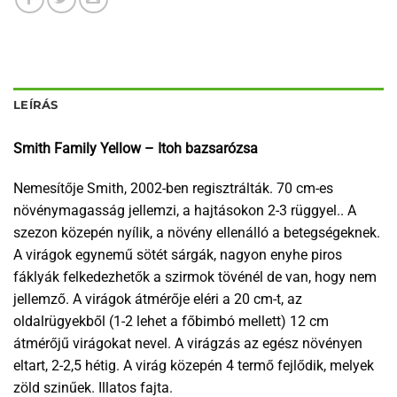
LEÍRÁS
Smith Family Yellow – Itoh bazsarózsa
Nemesítője Smith, 2002-ben regisztrálták. 70 cm-es
növénymagasság jellemzi, a hajtásokon 2-3 rüggyel.. A
szezon közepén nyílik, a növény ellenálló a betegségeknek.
A virágok egynemű sötét sárgák, nagyon enyhe piros
fáklyák felkedezhetők a szirmok tövénél de van, hogy nem
jellemző. A virágok átmérője eléri a 20 cm-t, az
oldalrügyekből (1-2 lehet a főbimbó mellett) 12 cm
átmérőjű virágokat nevel. A virágzás az egész növényen
eltart, 2-2,5 hétig. A virág közepén 4 termő fejlődik, melyek
zöld szinűek. Illatos fajta.