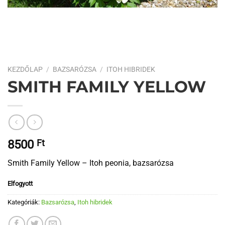
KEZDŐLAP
/
BAZSARÓZSA
/
ITOH HIBRIDEK
SMITH FAMILY YELLOW
8500
Ft
Smith Family Yellow – Itoh peonia, bazsarózsa
Elfogyott
Kategóriák:
Bazsarózsa
,
Itoh hibridek