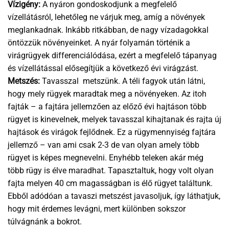
Vízigény:
A nyáron gondoskodjunk a megfelelő
vízellátásról, lehetőleg ne várjuk meg, amíg a növények
meglankadnak. Inkább ritkábban, de nagy vízadagokkal
öntözzük növényeinket. A nyár folyamán történik a
virágrügyek differenciálódása, ezért a megfelelő tápanyag
és vízellátással elősegítjük a következő évi virágzást.
Metszés:
Tavasszal metszünk. A téli fagyok után látni,
hogy mely rügyek maradtak meg a növényeken. Az itoh
fajták – a fajtára jellemzően az előző évi hajtáson több
rügyet is kinevelnek, melyek tavasszal kihajtanak és rajta új
hajtások és virágok fejlődnek. Ez a rügymennyiség fajtára
jellemző – van ami csak 2-3 de van olyan amely több
rügyet is képes megnevelni. Enyhébb teleken akár még
több rügy is élve maradhat. Tapasztaltuk, hogy volt olyan
fajta melyen 40 cm magasságban is élő rügyet találtunk.
Ebből adódóan a tavaszi metszést javasoljuk, így láthatjuk,
hogy mit érdemes levágni, mert különben sokszor
túlvágnánk a bokrot.