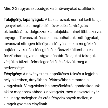
Min. 2-3 rügyes szabadgyökerű növényeket szállítunk.
Talajigény, tápanyagok:
A bazsarózsák normál kerti talajt
igényelnek, de a megfelelő növekedés és virágzás
biztosításához dolgozzunk a talajukba minél több szerves
anyagot. Tavasszal, ősszel használhatunk műtrágyákat,
tavasszal nitrogén túlsúlyos előnyös lehet a megfelelő
hajtásnövekedés elősegítésére. Ősszel káliumban és
foszforban legyen a trágya dúsabb. Talajukat takarjuk,
védjük a túlzott felmelegedéstől és őrizzük meg a
nedvességet.
Fényigény:
A növényeknek napsütéses fekvés a legjobb
hely a kertben, árnyékban, félárnyékban elmarad a
virágzásuk. Virágzáskor ha árnyékolásról gondoskodunk,
akkor meghosszabbodik a virágzás, mert a tavaszi, nyár
eleji nagy melegben és erős fényviszonyok mellett, a
virágok gyorsan elnyílnak.